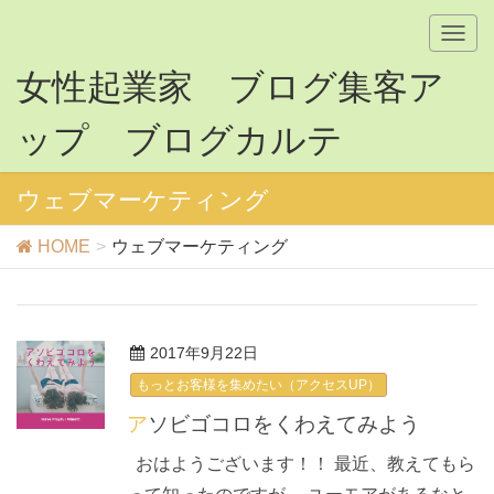
T
o
女性起業家 ブログ集客ア
g
g
ップ ブログカルテ
l
e
n
ウェブマーケティング
a
v
HOME
ウェブマーケティング
i
g
a
t
i
2017年9月22日
o
もっとお客様を集めたい（アクセスUP）
n
アソビゴコロをくわえてみよう
おはようございます！！ 最近、教えてもら