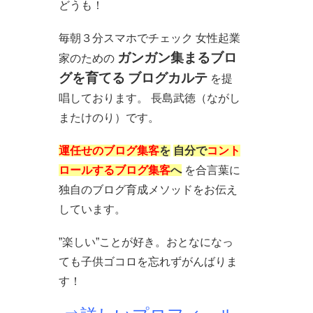
どうも！
毎朝３分スマホでチェック 女性起業
ガンガン集まるブロ
家のための
グを育てる
ブログカルテ
を提
唱しております。 長島武徳（ながし
またけのり）です。
運任せのブログ集客
を
自分で
コント
ロールするブログ集客
へ
を合言葉に
独自のブログ育成メソッドをお伝え
しています。
”楽しい”ことが好き。おとなになっ
ても子供ゴコロを忘れずがんばりま
す！